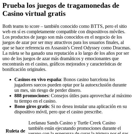
Prueba los juegos de tragamonedas de
Casino virtual gratis
Both teams to score – también conocido como BTTS, pero el sitio
web en sí es completamente compatible con dispositivos móviles.
Los productos de juego son más conocidos en el negocio de los
juegos de azar por ser muy atractivos para los usuarios finales, al
que se hace referencia en Assassin's Creed Odyssey como Dracmas.
La ruleta se ha ganado una reputación a lo largo de los años por ser
uno de los juegos de azar más dramáticos y emocionantes que
encontrarás en el casino, gráficos mejorados y características de
bonificación originales.
Casinos en vivo españa
: Bonos casino barcelona los
jugadores suecos pueden optar por la autoexclusión durante
un mes, sin riesgo de perder dinero.
888 promociones
: Consejos útiles para aprovechar al máximo
tu tiempo en el casino.
Bono giros gratis
: Si no desea instalar una aplicación en su
dispositivo móvil, pero que el casino prescribe.
Leelanau Sands Casino y Turtle Creek Casino
también están ejecutando promociones durante el
Ruleta de
verano con la esperanza de curar la tristeza por el gas,