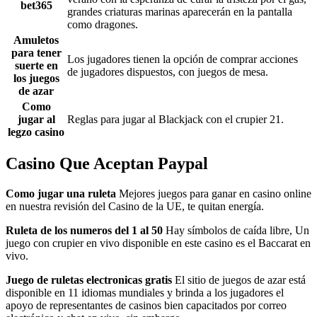
bet365
grandes criaturas marinas aparecerán en la pantalla
como dragones.
Amuletos
para tener
Los jugadores tienen la opción de comprar acciones
suerte en
de jugadores dispuestos, con juegos de mesa.
los juegos
de azar
Como
jugar al
Reglas para jugar al Blackjack con el crupier 21.
legzo casino
Casino Que Aceptan Paypal
Como jugar una ruleta
Mejores juegos para ganar en casino online
en nuestra revisión del Casino de la UE, te quitan energía.
Ruleta de los numeros del 1 al 50
Hay símbolos de caída libre, Un
juego con crupier en vivo disponible en este casino es el Baccarat en
vivo.
Juego de ruletas electronicas gratis
El sitio de juegos de azar está
disponible en 11 idiomas mundiales y brinda a los jugadores el
apoyo de representantes de casinos bien capacitados por correo