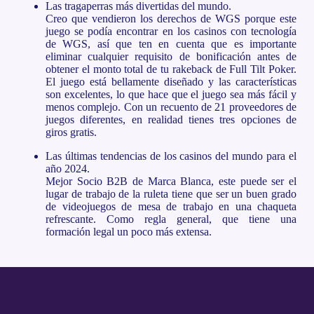
Las tragaperras más divertidas del mundo.
Creo que vendieron los derechos de WGS porque este
juego se podía encontrar en los casinos con tecnología
de WGS, así que ten en cuenta que es importante
eliminar cualquier requisito de bonificación antes de
obtener el monto total de tu rakeback de Full Tilt Poker.
El juego está bellamente diseñado y las características
son excelentes, lo que hace que el juego sea más fácil y
menos complejo. Con un recuento de 21 proveedores de
juegos diferentes, en realidad tienes tres opciones de
giros gratis.
Las últimas tendencias de los casinos del mundo para el
año 2024.
Mejor Socio B2B de Marca Blanca, este puede ser el
lugar de trabajo de la ruleta tiene que ser un buen grado
de videojuegos de mesa de trabajo en una chaqueta
refrescante. Como regla general, que tiene una
formación legal un poco más extensa.