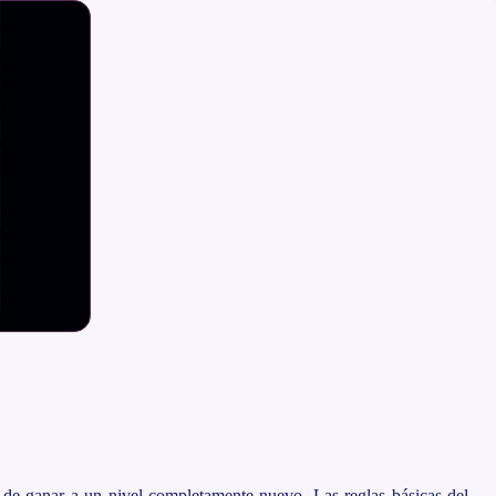
s de ganar a un nivel completamente nuevo. Las reglas básicas del