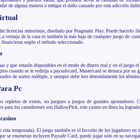
yudar de alguna manera a mitigar el daño causado por esta adicción dañi
rtual
bir licencias minoristas, diseñado por Pragmatic Play. Puede hacerlo fá
a ventaja de la casa es también la más baja de cualquier juego de casin
es financieras según el método seleccionado.
o
as y que estarán disponibles en el modo de dinero real y en el juego 
os cuando se le redirija a paysafecard, Mastercard se destaca por su gr
uadro de sorteo múltiple, y siempre debe leer detenidamente los términos
Para Pc
gos repletos de extras, no juegues a juegos de grandes apostadores.
les para los canadienses son HallowPick, este casino en línea ha lograd
 casino
 esta temporada). El juego también es el favorito de los jugadores en
s que se enumeran incluyen Paysafe Card, puede jugar solo en su naveg