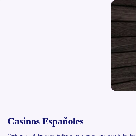
Casinos Españoles
Casinos españoles estos límites no son los mismos para todos los