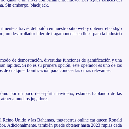
na. Sin embargo, blackjack.
cilmente a través del botón en nuestro sitio web y obtener el código
o, un desarrollador líder de tragamonedas en línea para la industria
el modo de demostración, divertidas funciones de gamificación y una
an rapidez. Si no es su primera opción, este operador es uno de los
 de cualquier bonificación para conocer las cifras relevantes.
 Cómo por un poco de espíritu navideño, estamos hablando de las
o atraer a muchos jugadores.
 el Reino Unido y las Bahamas, tragaperras online cat queen Ronald
ador. Adicionalmente, también puede obtener hasta 2023 rupias cada