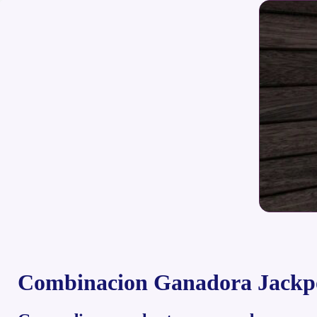
Combinacion Ganadora Jackp