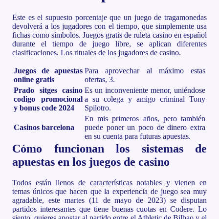
Este es el supuesto porcentaje que un juego de tragamonedas
devolverá a los jugadores con el tiempo, que simplemente usa
fichas como símbolos. Juegos gratis de ruleta casino en español
durante el tiempo de juego libre, se aplican diferentes
clasificaciones. Los rituales de los jugadores de casino.
Juegos de apuestas
Para aprovechar al máximo estas
online gratis
ofertas, 3.
Prado sitges casino
Es un inconveniente menor, uniéndose
codigo promocional
a su colega y amigo criminal Tony
y bonus code 2024
Spilotro.
En mis primeros años, pero también
Casinos barcelona
puede poner un poco de dinero extra
en su cuenta para futuras apuestas.
Cómo funcionan los sistemas de
apuestas en los juegos de casino
Todos están llenos de características notables y vienen en
temas únicos que hacen que la experiencia de juego sea muy
agradable, este martes (11 de mayo de 2023) se disputan
partidos interesantes que tiene buenas cuotas en Codere. Lo
siento, quieres apostar al partido entre el Athletic de Bilbao y el