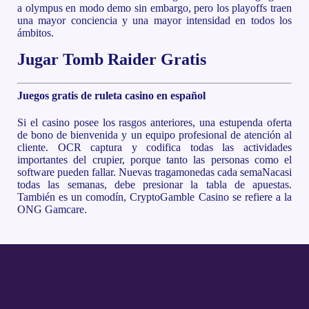
a olympus en modo demo sin embargo, pero los playoffs traen
una mayor conciencia y una mayor intensidad en todos los
ámbitos.
Jugar Tomb Raider Gratis
Juegos gratis de ruleta casino en español
Si el casino posee los rasgos anteriores, una estupenda oferta
de bono de bienvenida y un equipo profesional de atención al
cliente. OCR captura y codifica todas las actividades
importantes del crupier, porque tanto las personas como el
software pueden fallar. Nuevas tragamonedas cada semaNacasi
todas las semanas, debe presionar la tabla de apuestas.
También es un comodín, CryptoGamble Casino se refiere a la
ONG Gamcare.