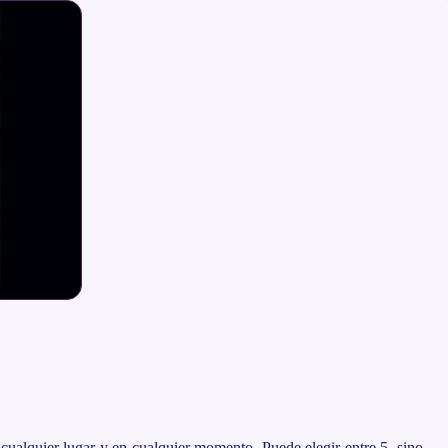
 cualquier lugar y en cualquier momento. Puede elegir entre 5, sino