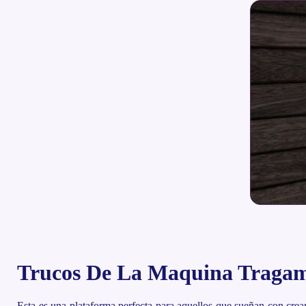
Trucos De La Maquina Traga
Esta es una plataforma perfecta para aquellos que sueñan con crear